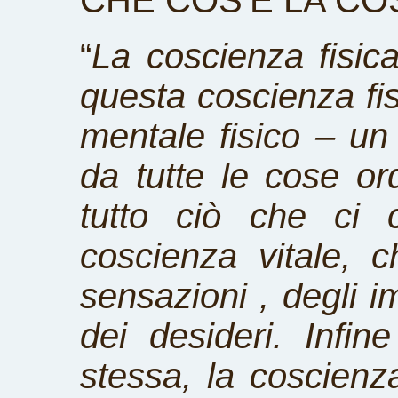
CHE COS'È LA C
“
La coscienza fisic
questa coscienza fis
mentale fisico – u
da tutte le cose or
tutto ciò che ci 
coscienza vitale, 
sensazioni , degli i
dei desideri. Infin
stessa, la coscienz